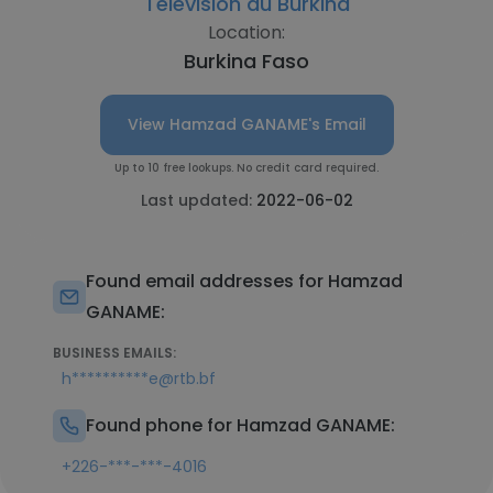
Télévision du Burkina
Location:
Burkina Faso
View Hamzad GANAME's Email
Up to 10 free lookups. No credit card required.
Last updated:
2022-06-02
Found email addresses for Hamzad
GANAME:
BUSINESS EMAILS:
h**********e@rtb.bf
Found phone for Hamzad GANAME:
+226-***-***-4016