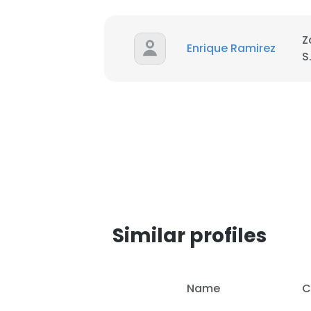
SHOW DETAI
Z
Enrique Ramirez
S
Similar profiles
Name
C