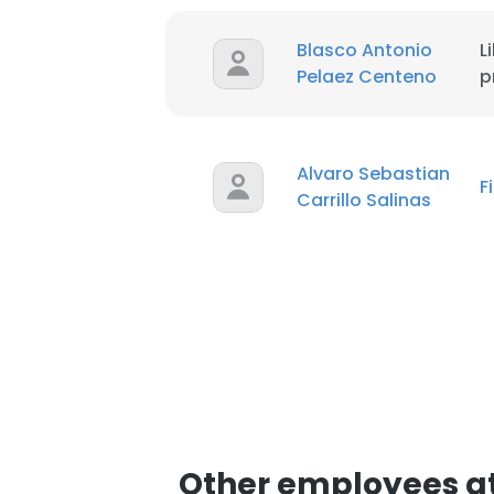
Blasco Antonio
L
Pelaez Centeno
p
Alvaro Sebastian
F
Carrillo Salinas
Other employees at