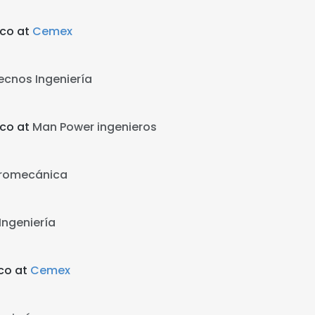
ico at
Cemex
ecnos Ingeniería
ico at
Man Power ingenieros
tromecánica
 Ingeniería
ico at
Cemex