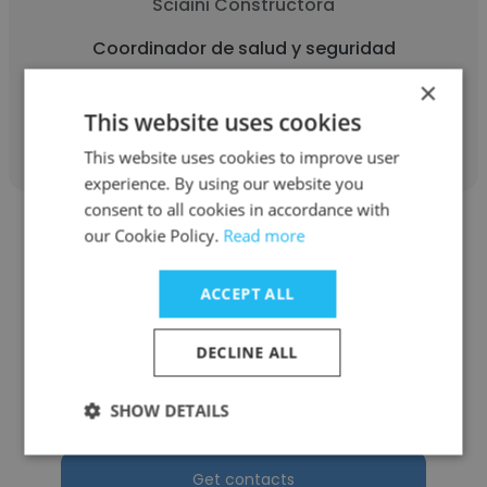
Sciaini Constructora
Coordinador de salud y seguridad
×
This website uses cookies
Get contacts
This website uses cookies to improve user
experience. By using our website you
consent to all cookies in accordance with
our Cookie Policy.
Read more
ACCEPT ALL
Raul Meza Gatica
DECLINE ALL
Grupo Patio
Coordinador de salud y seguridad
SHOW DETAILS
Get contacts